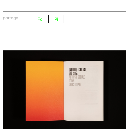
partage
Fa
Pi