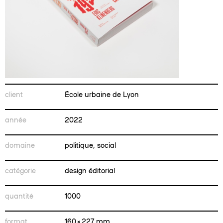
client
École urbaine de Lyon
année
2022
domaine
politique, social
catégorie
design éditorial
quantité
1000
format
160 × 227 mm