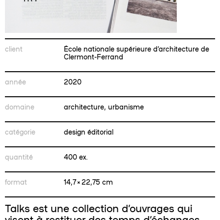
client
École nationale supérieure d’architecture de
Clermont-Ferrand
année
2020
domaine
architecture, urbanisme
catégorie
design éditorial
quantité
400 ex.
format
14,7 × 22,75 cm
Talks est une collection d’ouvrages qui
visent à restituer des temps d’échanges,