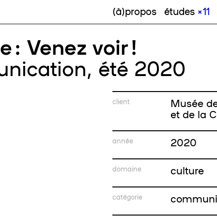
(à)propos
études
× 11
 : Venez voir !
ication, été 2020
Musée de 
client
et de la
2020
année
culture
domaine
communi
catégorie