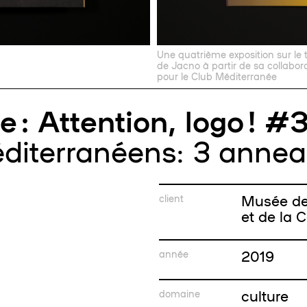
Une quatrième exposition sur le t
de Jacno à partir de sa collabor
pour le Club Méditerranée
 : Attention, logo ! #
diterranéens: 3 annea
Musée de 
client
et de la
2019
année
culture
domaine