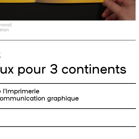
ravail
ation
3
ux pour 3 continents
l’Imprimerie
 Communication graphique