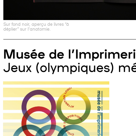
Sur fond noir, aperçu de livres “à
déplier” sur l'anatomie.
Musée de l’Imprimerie
Jeux (olympiques) mé