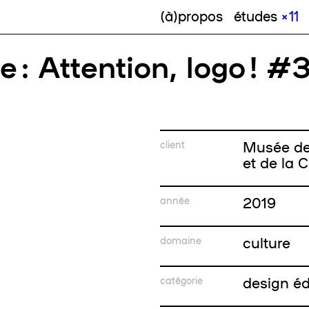
(à)propos
études
× 11
 : Attention, logo ! #
Musée de 
client
et de la
2019
année
culture
domaine
design édi
catégorie