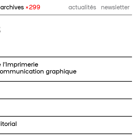
archives
× 299
actualités
newsletter
3
l’Imprimerie
 Communication graphique
torial