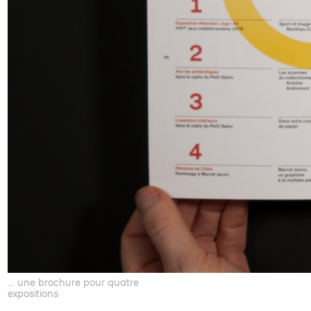
… une brochure pour quatre
expositions