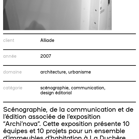
client
Alliade
année
2007
domaine
architecture, urbanisme
catégorie
scénographie, communication,
design éditorial
Scénographie, de la communication et de
l’édition associée de l’exposition
“Archi’nova”. Cette exposition présente 10
équipes et 10 projets pour un ensemble
d’immeubles d’habitation
à La Duchère