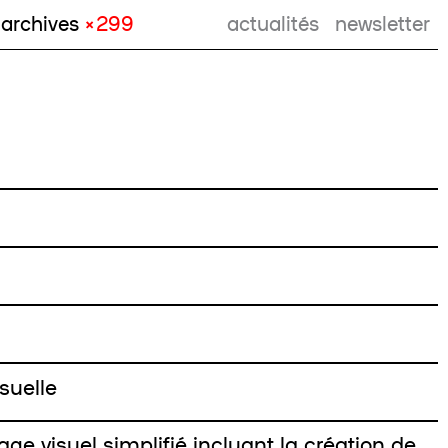
archives
× 299
actualités
newsletter
isuelle
ge visuel simplifié incluant la création de