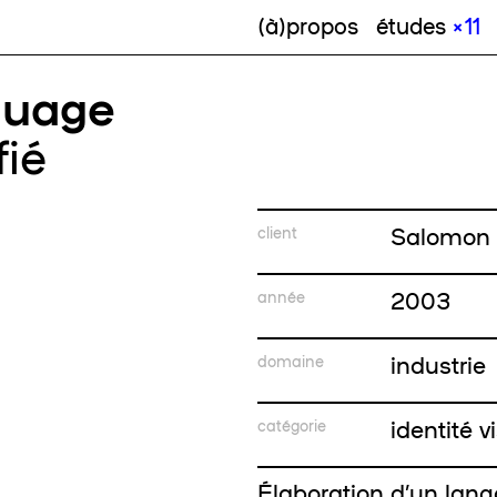
(à)propos
études
× 11
guage
fié
Salomon
client
2003
année
industrie
domaine
identité v
catégorie
Élaboration d’un langa