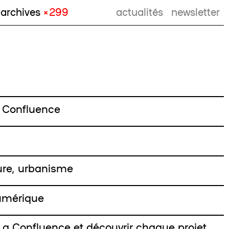
archives
× 299
actualités
newsletter
 Confluence
ure, urbanisme
umérique
de La Confluence et découvrir chaque projet