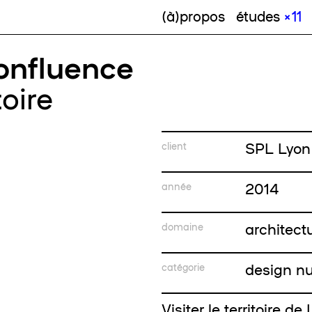
(à)propos
études
× 11
onfluence
toire
SPL Lyon
client
2014
année
architect
domaine
design n
catégorie
Visiter le territoire 