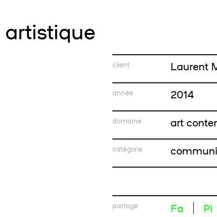
 artistique
Laurent 
client
2014
année
art cont
domaine
communi
catégorie
partage
Fa
Pi