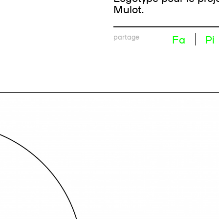
Mulot.
partage
Fa
Pi