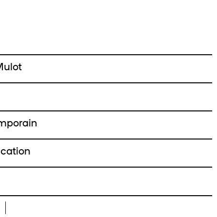
Mulot
emporain
cation