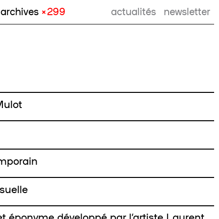
archives
× 299
actualités
newsletter
Mulot
emporain
isuelle
et éponyme développé par l’artiste Laurent