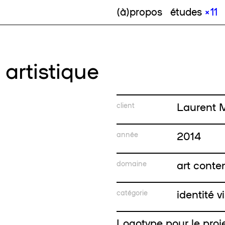
(à)propos
études
× 11
 artistique
Laurent 
client
2014
année
art cont
domaine
identité v
catégorie
Logotype pour le proj