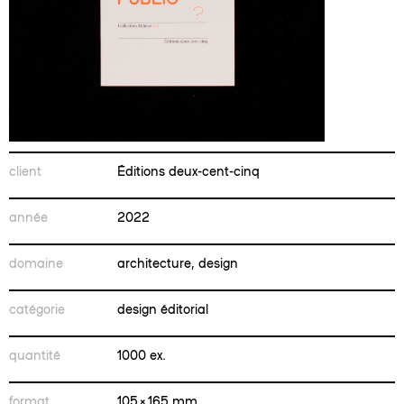
client
Éditions deux-cent-cinq
année
2022
domaine
architecture, design
catégorie
design éditorial
quantité
1000 ex.
format
105 × 165 mm